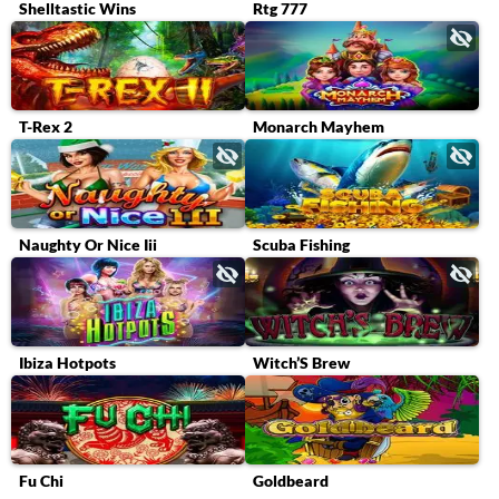
Shelltastic Wins
Rtg 777
T-Rex 2
Monarch Mayhem
Naughty Or Nice Iii
Scuba Fishing
Ibiza Hotpots
Witch’S Brew
Fu Chi
Goldbeard