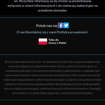
lat. Wszystkie informacje na tej stronie są prezentowane
wyłącznie w celach informacyjnych i nie zawierają żadnych gier na
prawdziwe pieniądze.
Polub nas na:
O nas
Skontaktuj się z nami
Polityka prywatności
Strona internetowa Slotzy.net - to niezależny portal, który zapewnia eksperckie
recenzje najlepszych automatów online i kasyn, w których można grać na
prawdziwe pieniądze. Na naszej stronie każdy znajdzie kasyno z największymi
darmowymi spinami i hojnymi bonusami powitalnymi. Witryna oferuje szeroki
wybór gier hazardowych, w które każdy może grać za darmo, bez pobierania lub
rejestracji. Portal działa w języku polskim dla polskojęzycznych użytkowników,
którzy znajdują się w krajach, w których hazard online jest dozwolony. Pamiętaj,
że hazard to rozrywka, która wiąże się z ryzykiem utraty pieniędzy.