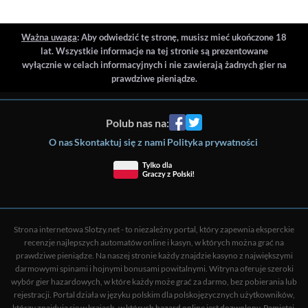
Ważna uwaga
: Aby odwiedzić tę stronę, musisz mieć ukończone 18
lat. Wszystkie informacje na tej stronie są prezentowane
wyłącznie w celach informacyjnych i nie zawierają żadnych gier na
prawdziwe pieniądze.
Polub nas na:
O nas
Skontaktuj się z nami
Polityka prywatności
Strona internetowa Slotzy.net - to niezależny portal, który zapewnia eksperckie
recenzje najlepszych automatów online i kasyn, w których można grać na
prawdziwe pieniądze. Na naszej stronie każdy znajdzie kasyno z największymi
darmowymi spinami i hojnymi bonusami powitalnymi. Witryna oferuje szeroki
wybór gier hazardowych, w które każdy może grać za darmo, bez pobierania lub
rejestracji. Portal działa w języku polskim dla polskojęzycznych użytkowników,
którzy znajdują się w krajach, w których hazard online jest dozwolony. Pamiętaj,