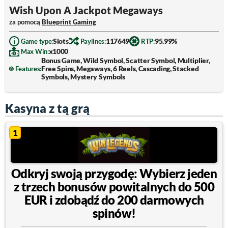
Wish Upon A Jackpot Megaways
za pomocą
Blueprint Gaming
Slots
117649
95.99%
Game type:
Paylines:
RTP:
x1000
Max Win:
Bonus Game, Wild Symbol, Scatter Symbol, Multiplier,
Free Spins, Megaways, 6 Reels, Cascading, Stacked
Features:
Symbols, Mystery Symbols
Kasyna z tą grą
1
Odkryj swoją przygodę: Wybierz jeden
z trzech bonusów powitalnych do 500
EUR i zdobądź do 200 darmowych
spinów!