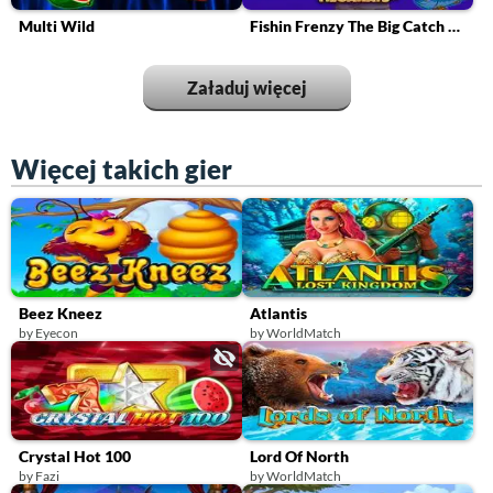
Multi Wild
Fishin Frenzy The Big Catch Megaways
Załaduj więcej
Więcej takich gier
Beez Kneez
Atlantis
by Eyecon
by WorldMatch
Crystal Hot 100
Lord Of North
by Fazi
by WorldMatch