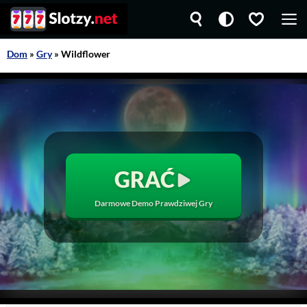
Przejdź
M
do
treści
Dom
»
Gry
»
Wildflower
GRAĆ
Darmowe Demo Prawdziwej Gry