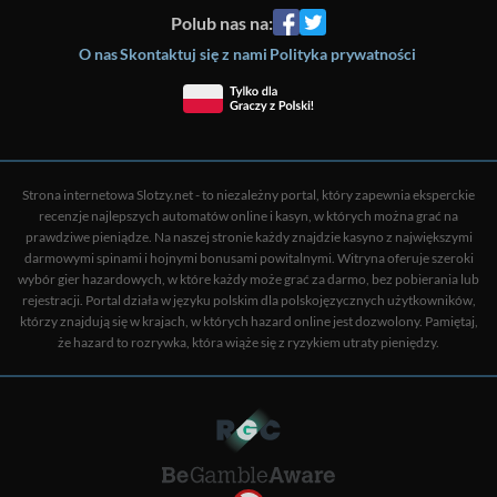
Polub nas na:
O nas
Skontaktuj się z nami
Polityka prywatności
Strona internetowa Slotzy.net - to niezależny portal, który zapewnia eksperckie
recenzje najlepszych automatów online i kasyn, w których można grać na
prawdziwe pieniądze. Na naszej stronie każdy znajdzie kasyno z największymi
darmowymi spinami i hojnymi bonusami powitalnymi. Witryna oferuje szeroki
wybór gier hazardowych, w które każdy może grać za darmo, bez pobierania lub
rejestracji. Portal działa w języku polskim dla polskojęzycznych użytkowników,
którzy znajdują się w krajach, w których hazard online jest dozwolony. Pamiętaj,
że hazard to rozrywka, która wiąże się z ryzykiem utraty pieniędzy.