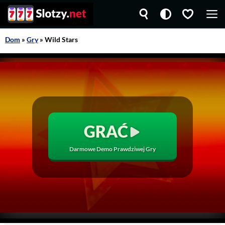
Przejdź
M
do
treści
Dom
»
Gry
»
Wild Stars
GRAĆ
Darmowe Demo Prawdziwej Gry