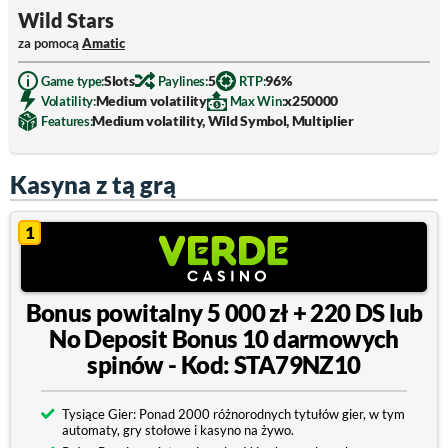
Wild Stars
za pomocą
Amatic
Slots
5
96%
Game type:
Paylines:
RTP:
Medium volatility
x250000
Volatility:
Max Win:
Medium volatility, Wild Symbol, Multiplier
Features:
Kasyna z tą grą
1
Bonus powitalny 5 000 zł + 220 DS lub
No Deposit Bonus 10 darmowych
spinów - Kod: STA79NZ10
Tysiące Gier: Ponad 2000 różnorodnych tytułów gier, w tym
automaty, gry stołowe i kasyno na żywo.