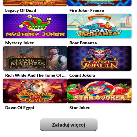
Legacy Of Dead
Fire Joker Freeze
Mystery Joker
Boat Bonanza
Rich Wilde And The Tome Of Madness
Count Jokula
Dawn Of Egypt
Star Joker
Załaduj więcej