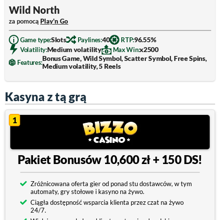
Wild North
za pomocą
Play'n Go
Slots
40
96.55%
Game type:
Paylines:
RTP:
Medium volatility
x2500
Volatility:
Max Win:
Bonus Game, Wild Symbol, Scatter Symbol, Free Spins,
Features:
Medium volatility, 5 Reels
Kasyna z tą grą
1
Pakiet Bonusów 10,600 zł + 150 DS!
Zróżnicowana oferta gier od ponad stu dostawców, w tym
automaty, gry stołowe i kasyno na żywo.
Ciągła dostępność wsparcia klienta przez czat na żywo
24/7.