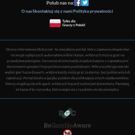
Polub nas na:
O nas
Skontaktuj się z nami
Polityka prywatności
Strona internetowa Slotzy.net - to niezależny portal, który zapewnia eksperckie
recenzje najlepszych automatów online i kasyn, w których można grać na
prawdziwe pieniądze. Na naszej stronie każdy znajdzie kasyno z największymi
darmowymi spinami i hojnymi bonusami powitalnymi. Witryna oferuje szeroki
wybór gier hazardowych, w które każdy może grać za darmo, bez pobierania lub
rejestracji. Portal działa w języku polskim dla polskojęzycznych użytkowników,
którzy znajdują się w krajach, w których hazard online jest dozwolony. Pamiętaj,
że hazard to rozrywka, która wiąże się z ryzykiem utraty pieniędzy.