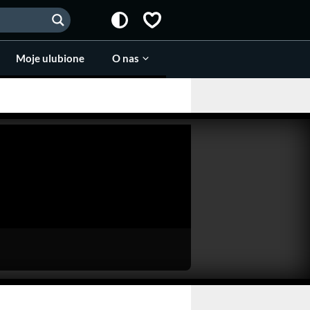
Moje ulubione
O nas