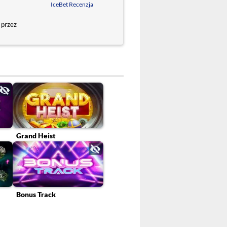
IceBet Recenzja
 przez
Grand Heist
Bonus Track