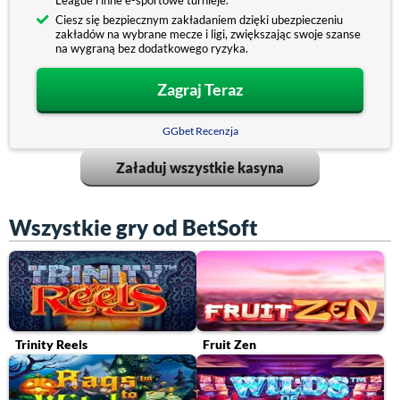
League i inne e-sportowe turnieje.
Ciesz się bezpiecznym zakładaniem dzięki ubezpieczeniu
zakładów na wybrane mecze i ligi, zwiększając swoje szanse
na wygraną bez dodatkowego ryzyka.
Zagraj Teraz
GGbet Recenzja
Załaduj wszystkie kasyna
Wszystkie gry od BetSoft
Trinity Reels
Fruit Zen