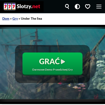
Przejdź
M
do
treści
Dom
»
Gry
»
Under The Sea
GRAĆ
Darmowe Demo Prawdziwej Gry