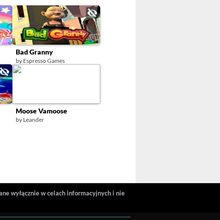
Bad Granny
by Espresso Games
Moose Vamoose
by Leander
ane wyłącznie w celach informacyjnych i nie