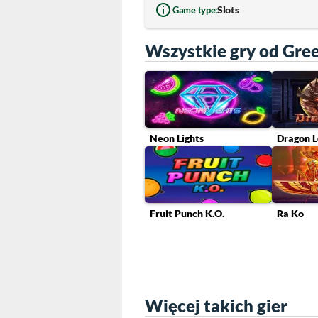
Slots
Game type:
Wszystkie gry od Gre
Neon Lights
Dragon L
Fruit Punch K.O.
Ra Ko
Więcej takich gier