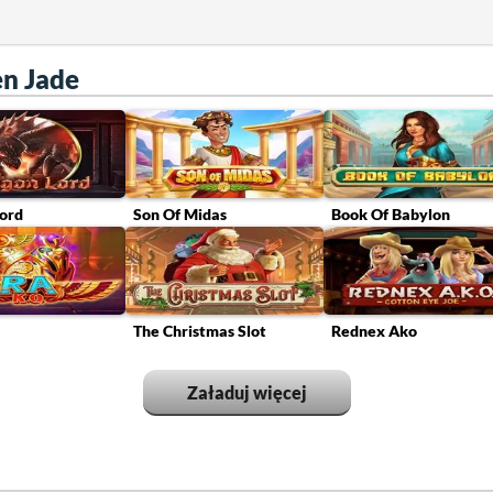
en Jade
ord
Son Of Midas
Book Of Babylon
The Christmas Slot
Rednex Ako
Załaduj więcej