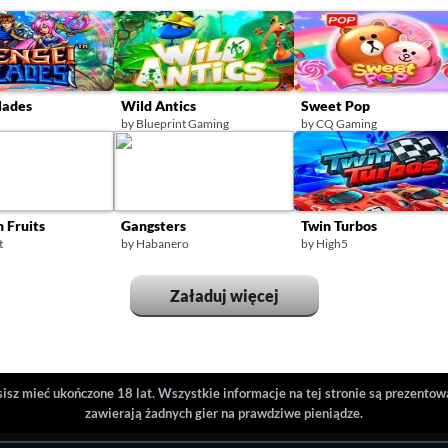
lades
Wild Antics
Sweet Pop
by Blueprint Gaming
by CQ Gaming
 Fruits
Gangsters
Twin Turbos
t
by Habanero
by High5
Załaduj więcej
sisz mieć ukończone 18 lat. Wszystkie informacje na tej stronie są prezentow
zawierają żadnych gier na prawdziwe pieniądze.