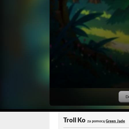
D
Troll Ko
za pomocą
Green Jade