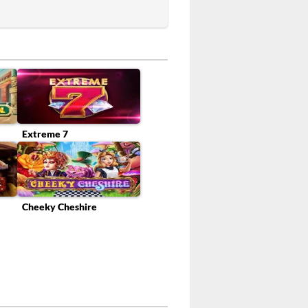
Extreme 7
Cheeky Cheshire