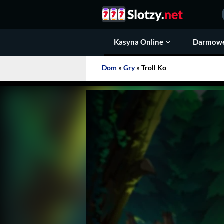
Przejdź
do
treści
Kasyna Online
Darmowe 
Dom
»
Gry
»
Troll Ko