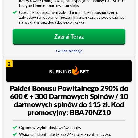
koszykówkę i piłkę nożną, oraz specjalne bonusy na ESL Pro
League i inne e-sportowe turnieje.
Ciesz się bezpiecznym zakładaniem dzięki ubezpieczeniu
zakładów na wybrane mecze i ligi, zwiększając swoje szanse
na wygraną bez dodatkowego ryzyka.
Zagraj Teraz
GGbet Recenzja
2
Pakiet Bonusu Powitalnego 290% do
600 € + 300 Darmowych Spinów / 10
darmowych spinów do 115 zł. Kod
promocyjny: BBA70NZ10
Ogromny wybór dostawców slotów
Wsparcie klienta dostępne 24/7 przez czat na żywo,