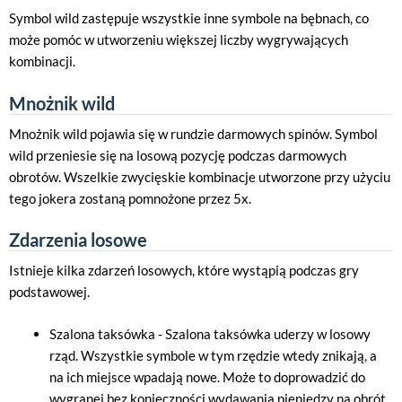
Symbol wild zastępuje wszystkie inne symbole na bębnach, co
może pomóc w utworzeniu większej liczby wygrywających
kombinacji.
Mnożnik wild
Mnożnik wild pojawia się w rundzie darmowych spinów. Symbol
wild przeniesie się na losową pozycję podczas darmowych
obrotów. Wszelkie zwycięskie kombinacje utworzone przy użyciu
tego jokera zostaną pomnożone przez 5x.
Zdarzenia losowe
Istnieje kilka zdarzeń losowych, które wystąpią podczas gry
podstawowej.
Szalona taksówka - Szalona taksówka uderzy w losowy
rząd. Wszystkie symbole w tym rzędzie wtedy znikają, a
na ich miejsce wpadają nowe. Może to doprowadzić do
wygranej bez konieczności wydawania pieniędzy na obrót.