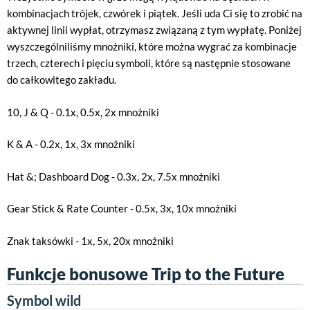
kombinacjach trójek, czwórek i piątek. Jeśli uda Ci się to zrobić na
aktywnej linii wypłat, otrzymasz związaną z tym wypłatę. Poniżej
wyszczególniliśmy mnożniki, które można wygrać za kombinacje
trzech, czterech i pięciu symboli, które są następnie stosowane
do całkowitego zakładu.
10, J & Q - 0.1x, 0.5x, 2x mnożniki
K & A - 0.2x, 1x, 3x mnożniki
Hat &; Dashboard Dog - 0.3x, 2x, 7.5x mnożniki
Gear Stick & Rate Counter - 0.5x, 3x, 10x mnożniki
Znak taksówki - 1x, 5x, 20x mnożniki
Funkcje bonusowe Trip to the Future
Symbol wild