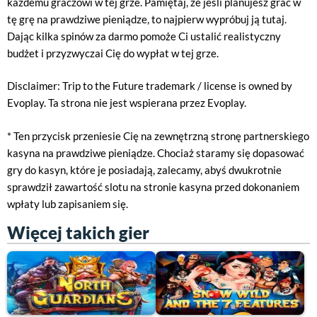
każdemu graczowi w tej grze. Pamiętaj, że jeśli planujesz grać w
tę grę na prawdziwe pieniądze, to najpierw wypróbuj ją tutaj.
Dając kilka spinów za darmo pomoże Ci ustalić realistyczny
budżet i przyzwyczai Cię do wypłat w tej grze.
Disclaimer: Trip to the Future trademark / license is owned by
Evoplay. Ta strona nie jest wspierana przez Evoplay.
* Ten przycisk przeniesie Cię na zewnętrzną stronę partnerskiego
kasyna na prawdziwe pieniądze. Chociaż staramy się dopasować
gry do kasyn, które je posiadają, zalecamy, abyś dwukrotnie
sprawdził zawartość slotu na stronie kasyna przed dokonaniem
wpłaty lub zapisaniem się.
Więcej takich gier