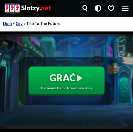
Przejdź
M
do
treści
Dom
»
Gry
»
Trip To The Future
GRAĆ
Darmowe Demo Prawdziwej Gry