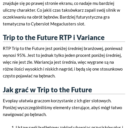
znajduje się po prawej stronie ekranu, co nadaje mu bardziej
uliczny charakter. Co jakiś czas taksówkarz zapali swój silnik w
oczekiwaniu na obrót bębnów. Bardziej futurystyczna gra
tematyczna to Cyberslot Megaclusters slot.
Trip to the Future RTP i Variance
RTP Trip to the Future jest poniżej średniej branżowej, ponieważ
wynosi 95%. Jest to jednak tylko jeden procent poniżej średniej,
więc nie jest źle. Wariancja jest średnia, więc wygrane są na
różne ilości wysokich i niskich nagród, i będą się one stosunkowo
często pojawiać na bębnach.
Jak grać w Trip to the Future
Evoplay ułatwia graczom korzystanie z ich gier slotowych.
Poniżej wyszczególniliśmy elementy sterujące, abyś mógł łatwo
nawigować po bębnach.
Ustaw swój budżetowy zakład używając przycisków plus i