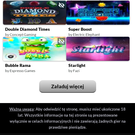
Double Diamond Times
Super Boost
by Concept Gaming
by Electric Elephant
Bubble Rama
Starlight
by Espresso Games
by Fazi
Załaduj więcej
Ważna uwaga
: Aby odwiedzić tę stronę, musisz mieć ukończone 18
lat. Wszystkie informacje na tej stronie są prezentowane
wyłącznie w celach informacyjnych i nie zawierają żadnych gier na
prawdziwe pieniądze.