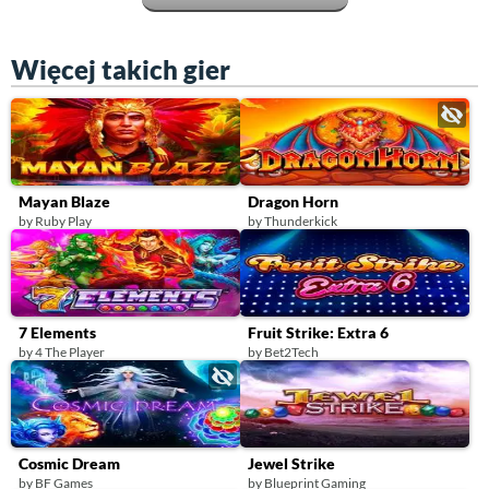
Więcej takich gier
Mayan Blaze
Dragon Horn
by Ruby Play
by Thunderkick
7 Elements
Fruit Strike: Extra 6
by 4 The Player
by Bet2Tech
Cosmic Dream
Jewel Strike
by BF Games
by Blueprint Gaming