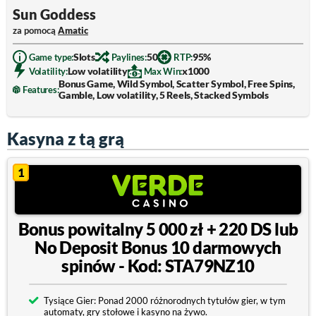
Sun Goddess
za pomocą
Amatic
Slots
50
95%
Game type:
Paylines:
RTP:
Low volatility
x1000
Volatility:
Max Win:
Bonus Game, Wild Symbol, Scatter Symbol, Free Spins,
Features:
Gamble, Low volatility, 5 Reels, Stacked Symbols
Kasyna z tą grą
1
Bonus powitalny 5 000 zł + 220 DS lub
No Deposit Bonus 10 darmowych
spinów - Kod: STA79NZ10
Tysiące Gier: Ponad 2000 różnorodnych tytułów gier, w tym
automaty, gry stołowe i kasyno na żywo.