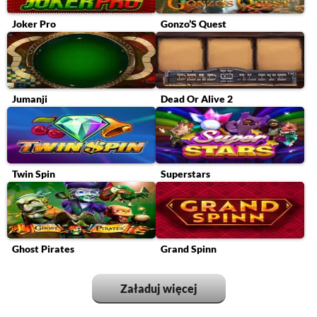
Joker Pro
Gonzo’S Quest
Jumanji
Dead Or Alive 2
Twin Spin
Superstars
Ghost Pirates
Grand Spinn
Załaduj więcej