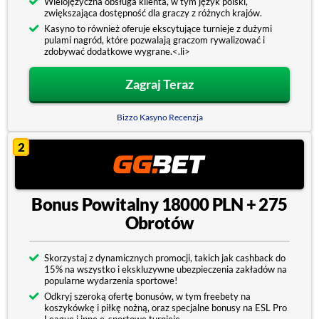
Wielojęzyczna obsługa klienta, w tym język polski,
zwiększająca dostępność dla graczy z różnych krajów.
Kasyno to również oferuje ekscytujące turnieje z dużymi
pulami nagród, które pozwalają graczom rywalizować i
zdobywać dodatkowe wygrane.<.li>
Zagraj Teraz
Bizzo Kasyno Recenzja
2
Bonus Powitalny 18000 PLN + 275
Obrotów
Skorzystaj z dynamicznych promocji, takich jak cashback do
15% na wszystko i ekskluzywne ubezpieczenia zakładów na
popularne wydarzenia sportowe!
Odkryj szeroką ofertę bonusów, w tym freebety na
koszykówkę i piłkę nożną, oraz specjalne bonusy na ESL Pro