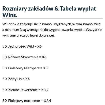
Rozmiary zakładów & Tabela wypłat
Wins.
W Sprinkle znajduje się 9 symboli wygranych, w tym symbol wild,
a minimum 3 są wymagane do wygenerowania zwrotu. Wszystkie
wygrane płacą od lewej do prawej.
5 X Jednorożec Wild = X6
5 X Różowe Stworzenie = X6
5 X Fioletowy Nietoperz = X5
5 X Żółty Lis = X4
5 X Zielone Stworzenie = X3.2
5 X Fioletowy muchomor = X2,4