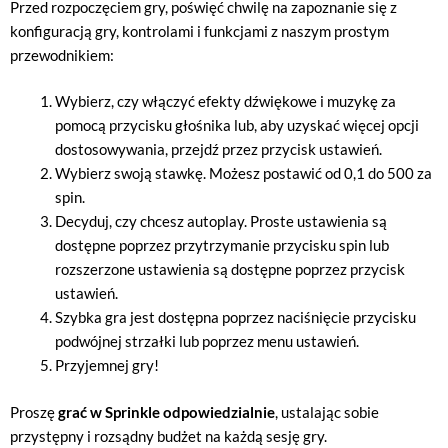
Przed rozpoczęciem gry, poświęć chwilę na zapoznanie się z
konfiguracją gry, kontrolami i funkcjami z naszym prostym
przewodnikiem:
Wybierz, czy włączyć efekty dźwiękowe i muzykę za
pomocą przycisku głośnika lub, aby uzyskać więcej opcji
dostosowywania, przejdź przez przycisk ustawień.
Wybierz swoją stawkę. Możesz postawić od 0,1 do 500 za
spin.
Decyduj, czy chcesz autoplay. Proste ustawienia są
dostępne poprzez przytrzymanie przycisku spin lub
rozszerzone ustawienia są dostępne poprzez przycisk
ustawień.
Szybka gra jest dostępna poprzez naciśnięcie przycisku
podwójnej strzałki lub poprzez menu ustawień.
Przyjemnej gry!
Proszę
grać w Sprinkle odpowiedzialnie
, ustalając sobie
przystępny i rozsądny budżet na każdą sesję gry.