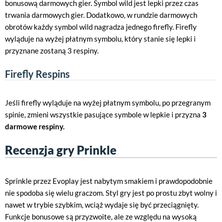
bonusową darmowych gier. Symbol wild jest lepki przez czas
trwania darmowych gier. Dodatkowo, w rundzie darmowych
obrotów każdy symbol wild nagradza jednego firefly. Firefly
wyląduje na wyżej płatnym symbolu, który stanie się lepki i
przyznane zostaną 3 respiny.
Firefly Respins
Jeśli firefly wyląduje na wyżej płatnym symbolu, po przegranym
spinie, zmieni wszystkie pasujące symbole w lepkie i przyzna
3
darmowe respiny.
Recenzja gry Prinkle
Sprinkle przez Evoplay jest nabytym smakiem i prawdopodobnie
nie spodoba się wielu graczom. Styl gry jest po prostu zbyt wolny i
nawet w trybie szybkim, wciąż wydaje się być przeciągnięty.
Funkcje bonusowe są przyzwoite, ale ze względu na wysoką