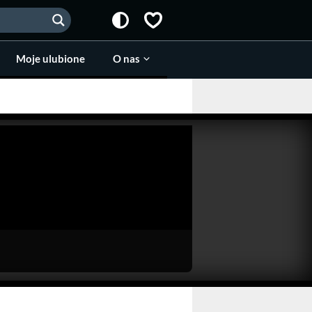
Moje ulubione
O nas