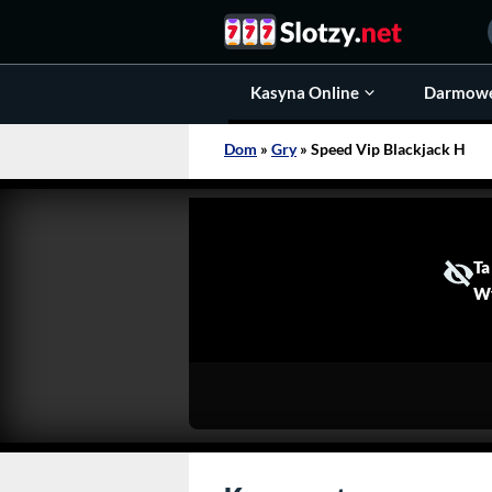
Przejdź
do
treści
Kasyna Online
Darmowe 
Dom
»
Gry
»
Speed Vip Blackjack H
Ta
Wy