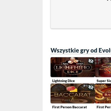
Wszystkie gry od Evo
Lightning Dice
Super Si
First Person Baccarat