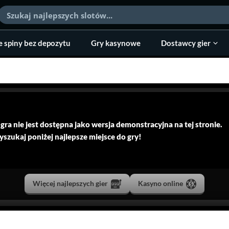
spiny bez depozytu
Gry kasynowe
Dostawcy gier
 gra nie jest dostępna jako wersja demonstracyjna na tej stronie.
szukaj poniżej najlepsze miejsce do gry!
Więcej najlepszych gier
Kasyno online