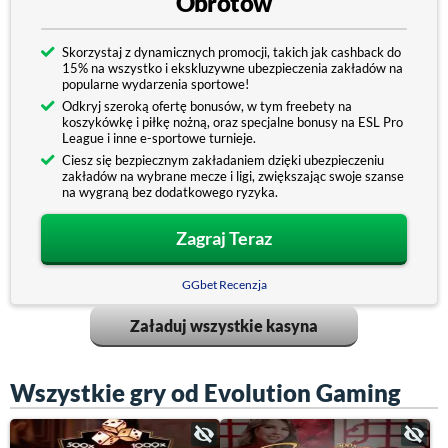
Obrotów
Skorzystaj z dynamicznych promocji, takich jak cashback do
15% na wszystko i ekskluzywne ubezpieczenia zakładów na
popularne wydarzenia sportowe!
Odkryj szeroką ofertę bonusów, w tym freebety na
koszykówkę i piłkę nożną, oraz specjalne bonusy na ESL Pro
League i inne e-sportowe turnieje.
Ciesz się bezpiecznym zakładaniem dzięki ubezpieczeniu
zakładów na wybrane mecze i ligi, zwiększając swoje szanse
na wygraną bez dodatkowego ryzyka.
Zagraj Teraz
GGbet Recenzja
Załaduj wszystkie kasyna
Wszystkie gry od Evolution Gaming