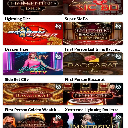
Lightning Dice
Super Sic Bo
Dragon Tiger
First Person Lightning Baccarat
Side Bet City
First Person Baccarat
First Person Golden Wealth Baccarat
Xxxtreme Lightning Roulette