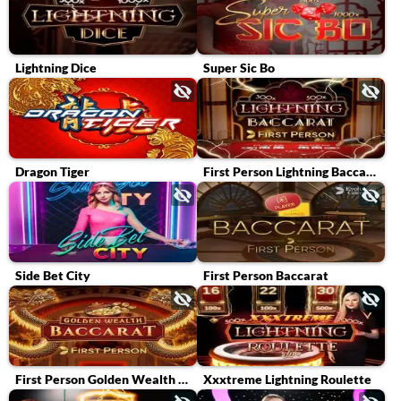
Lightning Dice
Super Sic Bo
Dragon Tiger
First Person Lightning Baccarat
Side Bet City
First Person Baccarat
First Person Golden Wealth Baccarat
Xxxtreme Lightning Roulette