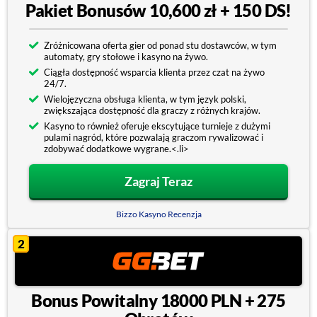
Pakiet Bonusów 10,600 zł + 150 DS!
Zróżnicowana oferta gier od ponad stu dostawców, w tym
automaty, gry stołowe i kasyno na żywo.
Ciągła dostępność wsparcia klienta przez czat na żywo
24/7.
Wielojęzyczna obsługa klienta, w tym język polski,
zwiększająca dostępność dla graczy z różnych krajów.
Kasyno to również oferuje ekscytujące turnieje z dużymi
pulami nagród, które pozwalają graczom rywalizować i
zdobywać dodatkowe wygrane.<.li>
Zagraj Teraz
Bizzo Kasyno Recenzja
2
Bonus Powitalny 18000 PLN + 275