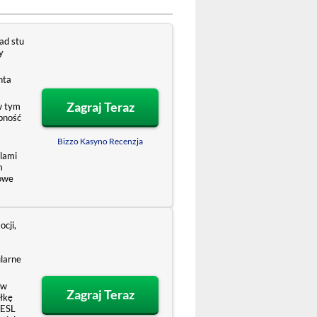
ad stu
y
nta
Zagraj Teraz
w tym
ępność
Bizzo Kasyno Recenzja
ulami
m
owe
cji,
larne
 w
Zagraj Teraz
łkę
 ESL