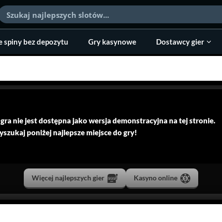
spiny bez depozytu
Gry kasynowe
Dostawcy gier
 gra nie jest dostępna jako wersja demonstracyjna na tej stronie.
szukaj poniżej najlepsze miejsce do gry!
Więcej najlepszych gier
Kasyno online