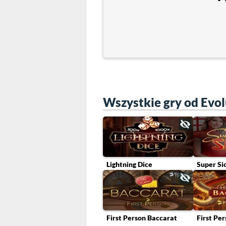
Wszystkie gry od Evo
Lightning Dice
Super Si
First Person Baccarat