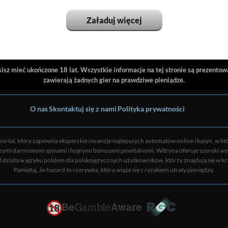
Załaduj więcej
sisz mieć ukończone 18 lat. Wszystkie informacje na tej stronie są prezentow
zawierają żadnych gier na prawdziwe pieniądze.
O nas
Skontaktuj się z nami
Polityka prywatności
y portal, który zapewnia eksperckie recenzje najlepszych automatów online i kasyn, w 
kszymi darmowymi spinami i hojnymi bonusami powitalnymi. Witryna oferuje szeroki w
tal działa w języku polskim dla polskojęzycznych użytkowników, którzy znajdują się w kr
Pamiętaj, że hazard to rozrywka, która wiąże się z ryzykiem utraty pieniędzy.