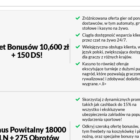
Zróżnicowana oferta gier od pon
dostawców, w tym automaty, gr
stołowe i kasyno na żywo.
Ciągła dostępność wsparcia klie
przez czat na żywo 24/7.
et Bonusów 10,600 zł
Wielojęzyczna obsługa klienta, 
język polski, zwiększająca dost
+ 150 DS!
dla graczy z różnych krajów.
Kasyno to również oferuje
ekscytujące turnieje z dużymi p
nagród, które pozwalają graczo
rywalizować i zdobywać dodatk
wygrane.<.li>
Skorzystaj z dynamicznych promo
takich jak cashback do 15% na
wszystko i ekskluzywne
ubezpieczenia zakładów na popu
wydarzenia sportowe!
Odkryj szeroką ofertę bonusów,
us Powitalny 18000
tym freebety na koszykówkę i pi
LN + 275 Obrotów
nożną, oraz specjalne bonusy na