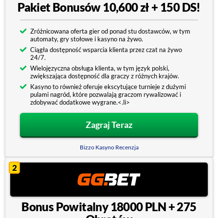
Pakiet Bonusów 10,600 zł + 150 DS!
Zróżnicowana oferta gier od ponad stu dostawców, w tym
automaty, gry stołowe i kasyno na żywo.
Ciągła dostępność wsparcia klienta przez czat na żywo
24/7.
Wielojęzyczna obsługa klienta, w tym język polski,
zwiększająca dostępność dla graczy z różnych krajów.
Kasyno to również oferuje ekscytujące turnieje z dużymi
pulami nagród, które pozwalają graczom rywalizować i
zdobywać dodatkowe wygrane.<.li>
Zagraj Teraz
Bizzo Kasyno Recenzja
2
Bonus Powitalny 18000 PLN + 275