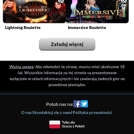
Lightning Roulette
Immersive Roulette
Załaduj więcej
Ważna uwaga
: Aby odwiedzić tę stronę, musisz mieć ukończone 18
lat. Wszystkie informacje na tej stronie są prezentowane
wyłącznie w celach informacyjnych i nie zawierają żadnych gier na
prawdziwe pieniądze.
Polub nas na:
O nas
Skontaktuj się z nami
Polityka prywatności