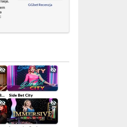
nieje.
GGbet Recenzja
iem
a
c
First Person Lightning Baccarat
Side Bet City