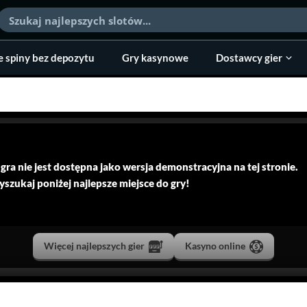
spiny bez depozytu
Gry kasynowe
Dostawcy gier
 gra nie jest dostępna jako wersja demonstracyjna na tej stronie.
szukaj poniżej najlepsze miejsce do gry!
Więcej najlepszych gier
Kasyno online