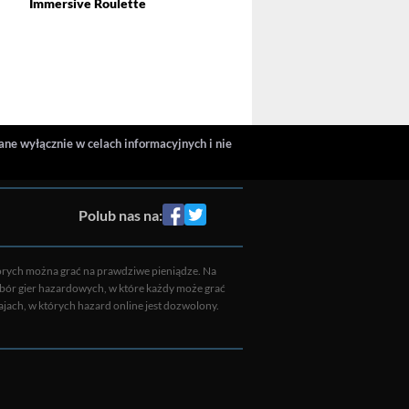
Immersive Roulette
ane wyłącznie w celach informacyjnych i nie
Polub nas na:
których można grać na prawdziwe pieniądze. Na
ybór gier hazardowych, w które każdy może grać
ajach, w których hazard online jest dozwolony.