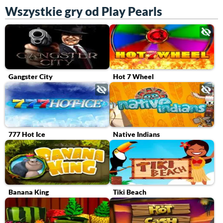
Wszystkie gry od Play Pearls
Gangster City
Hot 7 Wheel
777 Hot Ice
Native Indians
Banana King
Tiki Beach