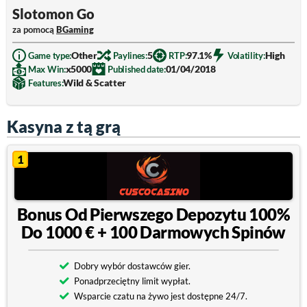
Slotomon Go
za pomocą
BGaming
Other
5
97.1%
High
Game type:
Paylines:
RTP:
Volatility:
x5000
01/04/2018
Max Win:
Published date:
Wild & Scatter
Features:
Kasyna z tą grą
1
Bonus Od Pierwszego Depozytu 100%
Do 1000 € + 100 Darmowych Spinów
Dobry wybór dostawców gier.
Ponadprzeciętny limit wypłat.
Wsparcie czatu na żywo jest dostępne 24/7.