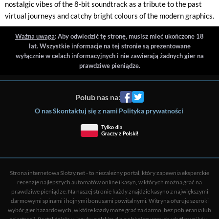
nostalgic vibes of the 8-bit soundtrack as a tribute to the past
virtual journeys and catchy bright colours of the modern graphics.
Ważna uwaga
: Aby odwiedzić tę stronę, musisz mieć ukończone 18
lat. Wszystkie informacje na tej stronie są prezentowane
wyłącznie w celach informacyjnych i nie zawierają żadnych gier na
prawdziwe pieniądze.
Polub nas na:
O nas
Skontaktuj się z nami
Polityka prywatności
Strona internetowa Slotzy.net - to niezależny portal, który zapewnia eksperckie
recenzje najlepszych automatów online i kasyn, w których można grać na
prawdziwe pieniądze. Na naszej stronie każdy znajdzie kasyno z największymi
darmowymi spinami i hojnymi bonusami powitalnymi. Witryna oferuje szeroki
wybór gier hazardowych, w które każdy może grać za darmo, bez pobierania lub