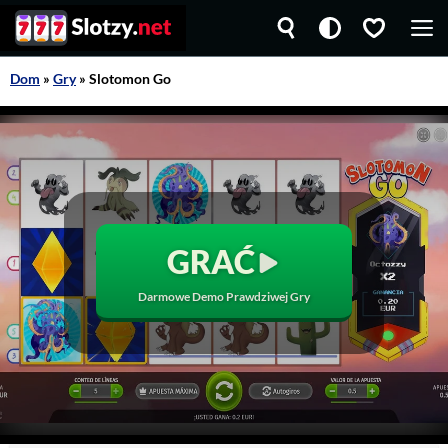
Przejdź
M
do
treści
Dom
»
Gry
»
Slotomon Go
GRAĆ
Darmowe Demo Prawdziwej Gry