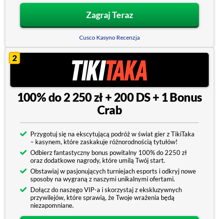
Zagraj Teraz
Cusco Kasyno Recenzja
2
100% do 2 250 zł + 200 DS + 1 Bonus
Crab
Przygotuj się na ekscytującą podróż w świat gier z TikiTaka
– kasynem, które zaskakuje różnorodnością tytułów!
Odbierz fantastyczny bonus powitalny 100% do 2250 zł
oraz dodatkowe nagrody, które umilą Twój start.
Obstawiaj w pasjonujących turniejach esports i odkryj nowe
sposoby na wygraną z naszymi unikalnymi ofertami.
Dołącz do naszego VIP-a i skorzystaj z ekskluzywnych
przywilejów, które sprawią, że Twoje wrażenia będą
niezapomniane.