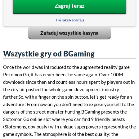
Zagraj Teraz
TikiTaka Recenzja
Załaduj wszystkie kasyna
Wszystkie gry od BGaming
Once the world was introduced to the augmented reality game
Pokemon Go, it has never been the same again. Over 100M
downloads since then and countless hours spent by players out in
the city air pushed the whole game development industry
further.So, with a finger on the spin button, let’s get ready for an
adventure! From now on you don’t need to expose yourself to the
dangers of the street monster hunting.BGaming presents the
Slotomon Go online slot where you can find 9 friendly beasts
(Slotomons, obviously) with unique superpowers representing the
game symbols. The atmosphere is of the best quality: the