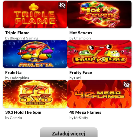
Triple Flame
Hot Sevens
by Blueprint Gaming
by Champion
Fruletta
Fruity Face
by Endorphina
by Fazi
3X3 Hold The Spin
40 Mega Flames
by Gamzix
by MrSlotty
Załaduj więcej