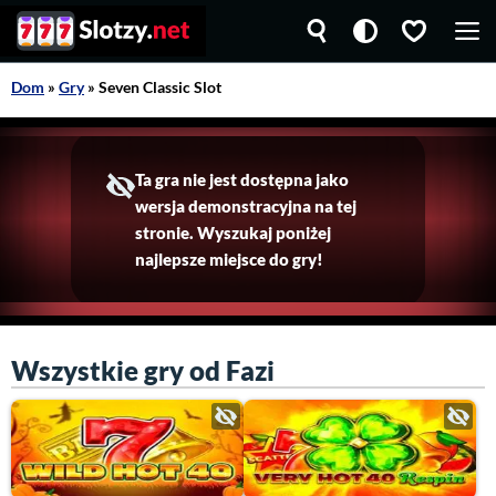
Przejdź
M
do
treści
Dom
»
Gry
»
Seven Classic Slot
Ta gra nie jest dostępna jako
wersja demonstracyjna na tej
stronie. Wyszukaj poniżej
najlepsze miejsce do gry!
Wszystkie gry od Fazi