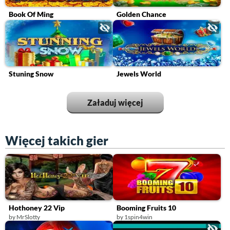
Book Of Ming
Golden Chance
Stuning Snow
Jewels World
Załaduj więcej
Więcej takich gier
Hothoney 22 Vip
Booming Fruits 10
by MrSlotty
by 1spin4win