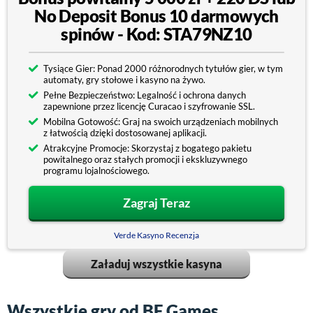
No Deposit Bonus 10 darmowych
spinów - Kod: STA79NZ10
Tysiące Gier: Ponad 2000 różnorodnych tytułów gier, w tym
automaty, gry stołowe i kasyno na żywo.
Pełne Bezpieczeństwo: Legalność i ochrona danych
zapewnione przez licencję Curacao i szyfrowanie SSL.
Mobilna Gotowość: Graj na swoich urządzeniach mobilnych
z łatwością dzięki dostosowanej aplikacji.
Atrakcyjne Promocje: Skorzystaj z bogatego pakietu
powitalnego oraz stałych promocji i ekskluzywnego
programu lojalnościowego.
Zagraj Teraz
Verde Kasyno Recenzja
Załaduj wszystkie kasyna
Wszystkie gry od BF Games