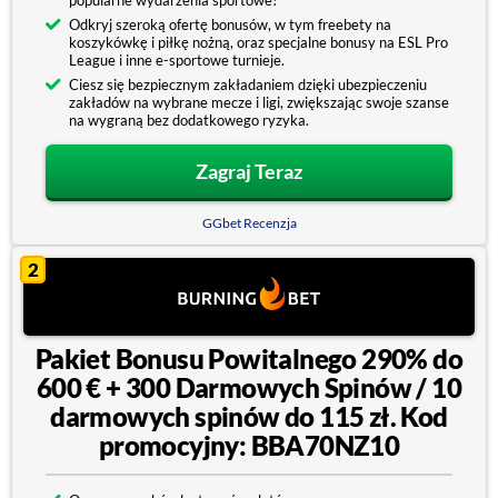
popularne wydarzenia sportowe!
Odkryj szeroką ofertę bonusów, w tym freebety na
koszykówkę i piłkę nożną, oraz specjalne bonusy na ESL Pro
League i inne e-sportowe turnieje.
Ciesz się bezpiecznym zakładaniem dzięki ubezpieczeniu
zakładów na wybrane mecze i ligi, zwiększając swoje szanse
na wygraną bez dodatkowego ryzyka.
Zagraj Teraz
GGbet Recenzja
2
Pakiet Bonusu Powitalnego 290% do
600 € + 300 Darmowych Spinów / 10
darmowych spinów do 115 zł. Kod
promocyjny: BBA70NZ10