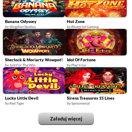
Banana Odyssey
Hot Zone
by Slingshot Studios
by Blueprint Gaming
Sherlock & Moriarty Wowpot!
Idol Of Fortune
by Just For The Win
by Play'n Go
Lucky Little Devil
Sirens Treasures 15 Lines
by Red Tiger
by Spinomenal
Załaduj więcej