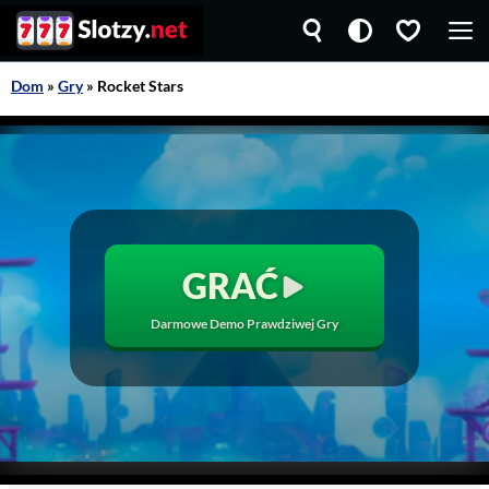
Przejdź
M
do
treści
Dom
»
Gry
»
Rocket Stars
GRAĆ
Darmowe Demo Prawdziwej Gry