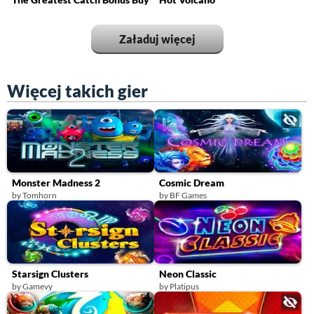
Załaduj więcej
Więcej takich gier
Monster Madness 2
Cosmic Dream
by Tomhorn
by BF Games
Starsign Clusters
Neon Classic
by Gamevy
by Platipus