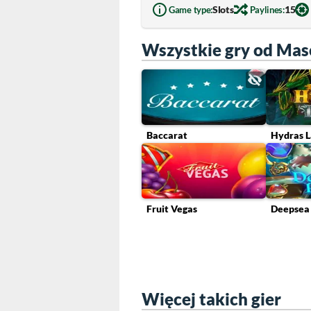
Slots
15
Game type:
Paylines:
Wszystkie gry od Ma
Baccarat
Hydras L
Fruit Vegas
Deepsea 
Więcej takich gier