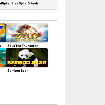
iplier, Free Spins, 5 Reels
s
Zeus The Thunderer
Bamboo Bear