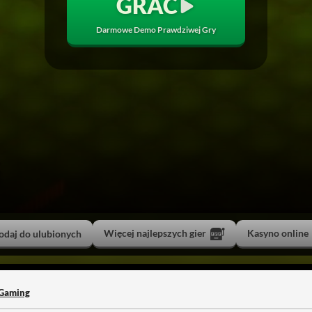
GRAĆ
Darmowe Demo Prawdziwej Gry
Więcej najlepszych gier
Kasyno online
odaj do ulubionych
 Gaming