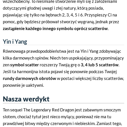
wszechobecny. To nieśmiałe stworzenie myli się z założeniami
dotyczącymi głodnej uwagi i złej natury, którą posiada,
pojawiając się tylko na bębnach 2, 3, 4, 5 i 6. Przyspieszy Ci na
pomoc, gdy będziesz próbował stworzyć wygraną, jednak przez
zastąpienie każdego innego symbolu oprócz scatterów
.
Yin i Yang
Równowaga prawdopodobieństwa jest na Yin i Yang zdobywając
kilka darmowych spinów. Niech ten uspokajający, przypominający
zen
symbol scatter
rozszerzy Twoją grę o
3, 4 lub 5 scatterów
.
Jeśli ta harmonijna istota pojawi się ponownie podczas Twojej
rundy darmowych obrotów
w postaci większej liczby scatterów,
ponownie je uaktywni.
Nasza werdykt
Ten sequel The Legendary Red Dragon jest zabawnym smoczym
slotem, chociaż tytuł jest nieco mylący, ponieważ nie ma tu
prawdziwej bitwy między czerwonym i niebieskim. Zamiast tego,