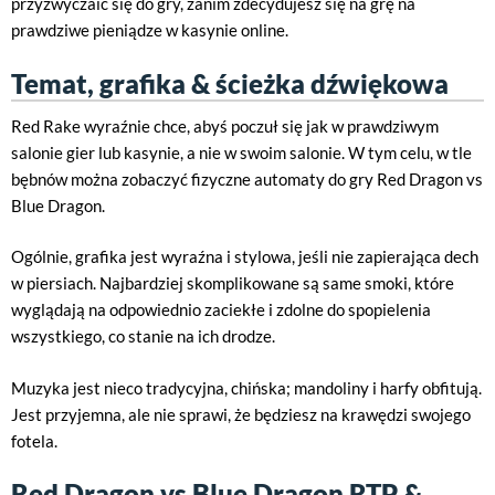
przyzwyczaić się do gry, zanim zdecydujesz się na grę na
prawdziwe pieniądze w kasynie online.
Temat, grafika & ścieżka dźwiękowa
Red Rake wyraźnie chce, abyś poczuł się jak w prawdziwym
salonie gier lub kasynie, a nie w swoim salonie. W tym celu, w tle
bębnów można zobaczyć fizyczne automaty do gry Red Dragon vs
Blue Dragon.
Ogólnie, grafika jest wyraźna i stylowa, jeśli nie zapierająca dech
w piersiach. Najbardziej skomplikowane są same smoki, które
wyglądają na odpowiednio zaciekłe i zdolne do spopielenia
wszystkiego, co stanie na ich drodze.
Muzyka jest nieco tradycyjna, chińska; mandoliny i harfy obfitują.
Jest przyjemna, ale nie sprawi, że będziesz na krawędzi swojego
fotela.
Red Dragon vs Blue Dragon RTP &