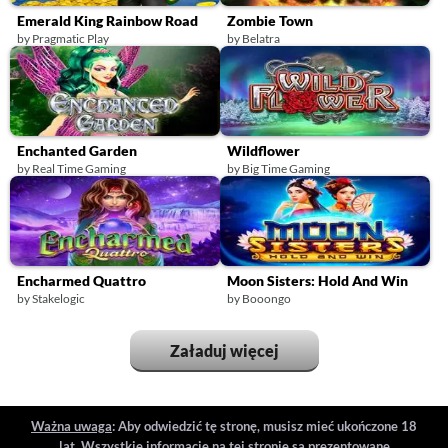
Emerald King Rainbow Road
Zombie Town
by Pragmatic Play
by Belatra
Enchanted Garden
Wildflower
by Real Time Gaming
by Big Time Gaming
Encharmed Quattro
Moon Sisters: Hold And Win
by Stakelogic
by Booongo
Załaduj więcej
Ważna uwaga
: Aby odwiedzić tę stronę, musisz mieć ukończone 18
lat. Wszystkie informacje na tej stronie są prezentowane