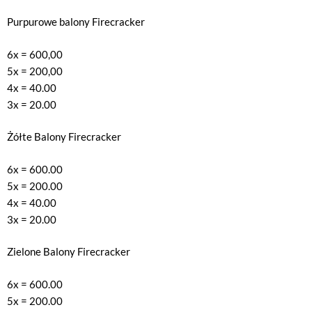
Purpurowe balony Firecracker
6x = 600,00
5x = 200,00
4x = 40.00
3x = 20.00
Żółte Balony Firecracker
6x = 600.00
5x = 200.00
4x = 40.00
3x = 20.00
Zielone Balony Firecracker
6x = 600.00
5x = 200.00