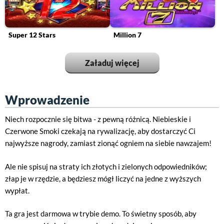
Super 12 Stars
Million 7
Załaduj więcej
Wprowadzenie
Niech rozpocznie się bitwa - z pewną różnicą. Niebieskie i
Czerwone Smoki czekają na rywalizację, aby dostarczyć Ci
najwyższe nagrody, zamiast zionąć ogniem na siebie nawzajem!
Ale nie spisuj na straty ich złotych i zielonych odpowiedników;
złap je w rzędzie, a będziesz mógł liczyć na jedne z wyższych
wypłat.
Ta gra jest darmowa w trybie demo. To świetny sposób, aby