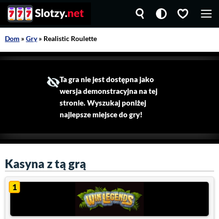
Przejdź
M
do
treści
Dom
»
Gry
»
Realistic Roulette
Ta gra nie jest dostępna jako
wersja demonstracyjna na tej
stronie. Wyszukaj poniżej
najlepsze miejsce do gry!
Kasyna z tą grą
1