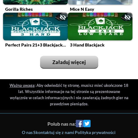
Gorilla Riches
Mice N Easy
Perfect Pairs 21+3 Blackjack (3 Box)
3 Hand Blackjack
Załaduj więcej
Ważna uwaga
: Aby odwiedzić tę stronę, musisz mieć ukończone 18
lat. Wszystkie informacje na tej stronie są prezentowane
wyłącznie w celach informacyjnych i nie zawierają żadnych gier na
prawdziwe pieniądze.
Polub nas na:
O nas
Skontaktuj się z nami
Polityka prywatności