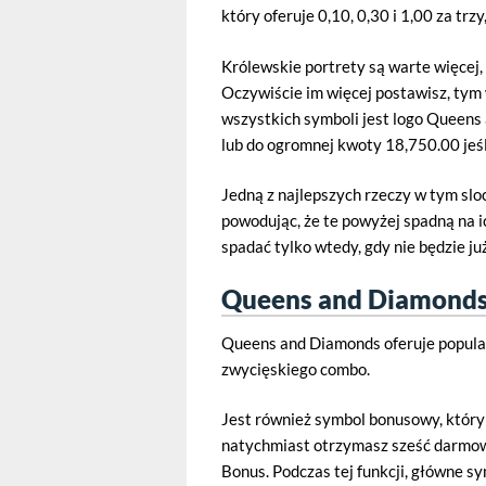
który oferuje 0,10, 0,30 i 1,00 za trz
Królewskie portrety są warte więcej, 
Oczywiście im więcej postawisz, tym
wszystkich symboli jest logo Queens a
lub do ogromnej kwoty 18,750.00 jeś
Jedną z najlepszych rzeczy w tym slo
powodując, że te powyżej spadną na i
spadać tylko wtedy, gdy nie będzie j
Queens and Diamonds 
Queens and Diamonds oferuje popular
zwycięskiego combo.
Jest również symbol bonusowy, który
natychmiast otrzymasz sześć darmowyc
Bonus. Podczas tej funkcji, główne s