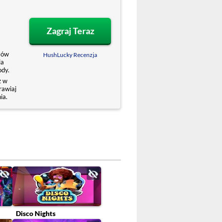
Zagraj Teraz
mów
HushLucky Recenzja
ia
ody.
z w
rawiaj
ia.
Disco Nights