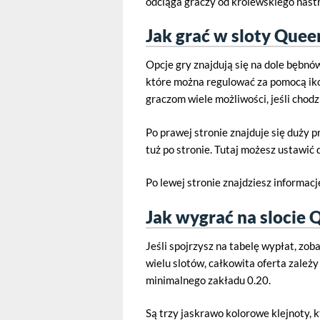
odciąga graczy od królewskiego nastro
Jak grać w sloty Que
Opcje gry znajdują się na dole bębnó
które można regulować za pomocą ikon
graczom wiele możliwości, jeśli chodz
Po prawej stronie znajduje się duży p
tuż po stronie. Tutaj możesz ustawi
Po lewej stronie znajdziesz informacj
Jak wygrać na slocie
Jeśli spojrzysz na tabelę wypłat, zob
wielu slotów, całkowita oferta zależy
minimalnego zakładu 0.20.
Są trzy jaskrawo kolorowe klejnoty, k