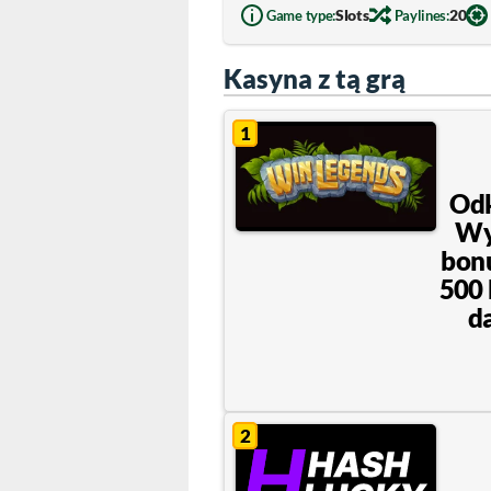
Slots
20
Game type:
Paylines:
Kasyna z tą grą
1
Odk
Wyb
bon
500 
d
2