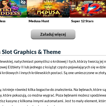
dess
Medusa Hunt
Super 12 Stars
Załaduj więcej
 Slot Graphics & Theme
lewskiej, natychmiast pomyślisz o królowej i tych, którzy tworzą jej 
owej Elżbiety II lub jednego z książąt często pojawiających się w dz
 królowych i innych królewskich postaci. Są one umieszczone w złot
, istnieje również kilka bogactw do znalezienia. Na bębnach, które s
ty, które pokazują, co można wygrać. Poza bębnami możesz spodziewać 
zisz kasyno z kilkoma innymi automatami. Jest to mały element, któ