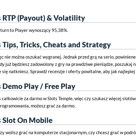
RTP (Payout) & Volatility
turn to Player wynoszący 95,38%.
ips, Tricks, Cheats and Strategy
więc nie można oszukać wygranej. Jednak przed grą na serio, powinien
Kiedy już będziesz zadowolony z gry na prawdziwe pieniądze, poszukaj
 się natkniesz. Sprawdź recenzje i oferty powitalne, aby jak najlepi
Demo Play / Free Play
ałkowicie za darmo w Slots Temple, więc czy szukasz więcej slotów
programowania, możesz grać za darmo.
 Slot On Mobile
czy wolisz grać na komputerze stacjonarnym, czy chcesz grać w podró