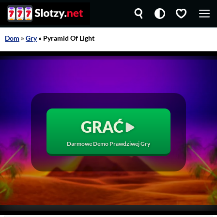
Przejdź
M
do
treści
Dom
»
Gry
»
Pyramid Of Light
GRAĆ
Darmowe Demo Prawdziwej Gry