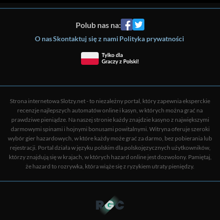
Polub nas na:
O nas
Skontaktuj się z nami
Polityka prywatności
Strona internetowa Slotzy.net - to niezależny portal, który zapewnia eksperckie
recenzje najlepszych automatów online i kasyn, w których można grać na
prawdziwe pieniądze. Na naszej stronie każdy znajdzie kasyno z największymi
darmowymi spinami i hojnymi bonusami powitalnymi. Witryna oferuje szeroki
wybór gier hazardowych, w które każdy może grać za darmo, bez pobierania lub
rejestracji. Portal działa w języku polskim dla polskojęzycznych użytkowników,
którzy znajdują się w krajach, w których hazard online jest dozwolony. Pamiętaj,
że hazard to rozrywka, która wiąże się z ryzykiem utraty pieniędzy.