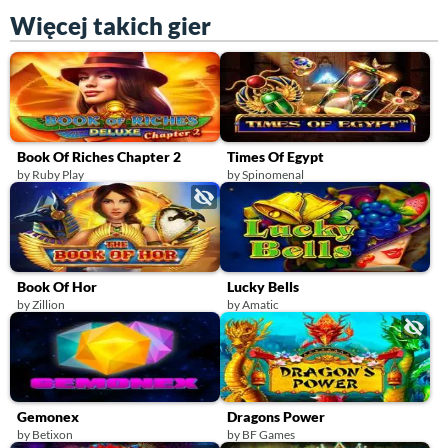
Więcej takich gier
Book Of Riches Chapter 2
Times Of Egypt
by Ruby Play
by Spinomenal
Book Of Hor
Lucky Bells
by Zillion
by Amatic
Gemonex
Dragons Power
by Betixon
by BF Games