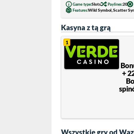
Slots
20
Game type:
Paylines:
Wild Symbol, Scatter Sym
Features:
Kasyna z tą grą
1
Bonu
+ 2
Bo
spin
Wszystkie gry od Wa