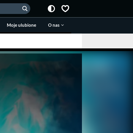
Moje ulubione
O nas