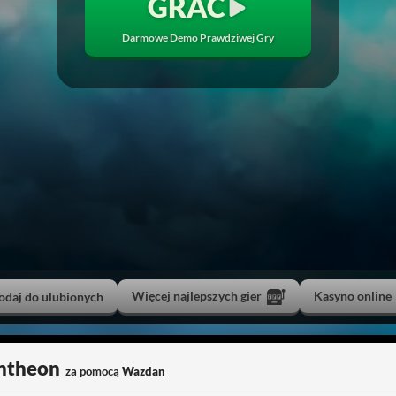
GRAĆ
Darmowe Demo Prawdziwej Gry
Więcej najlepszych gier
Kasyno online
odaj do ulubionych
ntheon
za pomocą
Wazdan