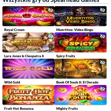
Royal Crown
Muertitos: Video Bingo
Lara Jones Is Cleopatra Ii
Spicy Fruits
Wild Gold
Book Of Souls Ii: El Dorado
Fruit Hot Bonanza
Mighty Fruits