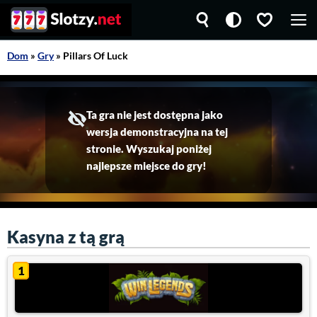
Przejdź
M
do
treści
Dom
»
Gry
»
Pillars Of Luck
Ta gra nie jest dostępna jako
wersja demonstracyjna na tej
stronie. Wyszukaj poniżej
najlepsze miejsce do gry!
Kasyna z tą grą
1