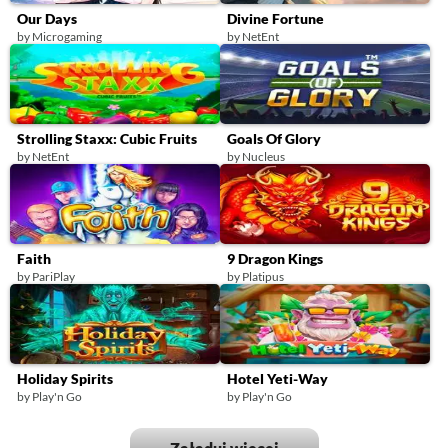
Our Days
Divine Fortune
by Microgaming
by NetEnt
Strolling Staxx: Cubic Fruits
Goals Of Glory
by NetEnt
by Nucleus
Faith
9 Dragon Kings
by PariPlay
by Platipus
Holiday Spirits
Hotel Yeti-Way
by Play'n Go
by Play'n Go