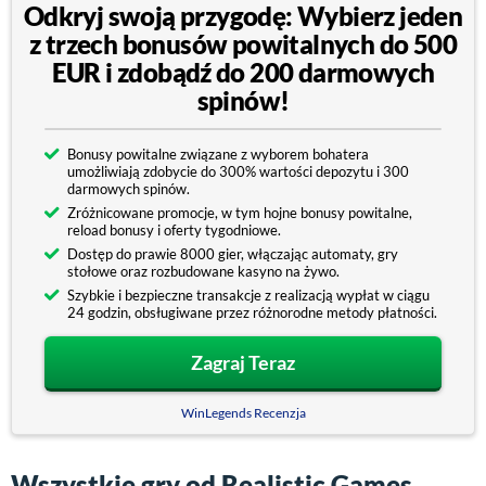
Odkryj swoją przygodę: Wybierz jeden
z trzech bonusów powitalnych do 500
EUR i zdobądź do 200 darmowych
spinów!
Bonusy powitalne związane z wyborem bohatera
umożliwiają zdobycie do 300% wartości depozytu i 300
darmowych spinów.
Zróżnicowane promocje, w tym hojne bonusy powitalne,
reload bonusy i oferty tygodniowe.
Dostęp do prawie 8000 gier, włączając automaty, gry
stołowe oraz rozbudowane kasyno na żywo.
Szybkie i bezpieczne transakcje z realizacją wypłat w ciągu
24 godzin, obsługiwane przez różnorodne metody płatności.
Zagraj Teraz
WinLegends Recenzja
Wszystkie gry od Realistic Games