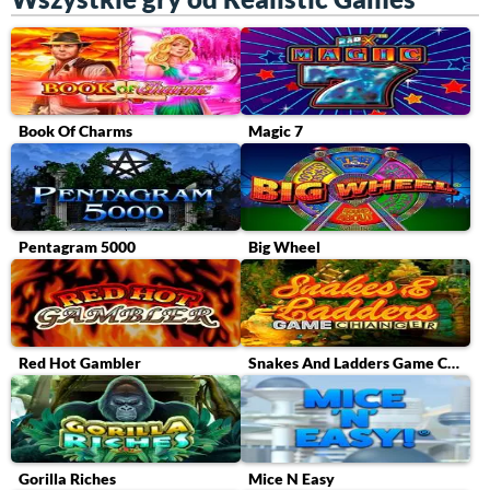
Book Of Charms
Magic 7
Pentagram 5000
Big Wheel
Red Hot Gambler
Snakes And Ladders Game Changer
Gorilla Riches
Mice N Easy