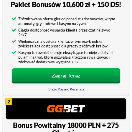
Pakiet Bonusów 10,600 zł + 150 DS!
Zróżnicowana oferta gier od ponad stu dostawców, w tym
automaty, gry stołowe i kasyno na żywo.
Ciągła dostępność wsparcia klienta przez czat na żywo
24/7.
Wielojęzyczna obsługa klienta, w tym język polski,
zwiększająca dostępność dla graczy z różnych krajów.
Kasyno to również oferuje ekscytujące turnieje z dużymi
pulami nagród, które pozwalają graczom rywalizować i
zdobywać dodatkowe wygrane.<.li>
Zagraj Teraz
Bizzo Kasyno Recenzja
2
Bonus Powitalny 18000 PLN + 275