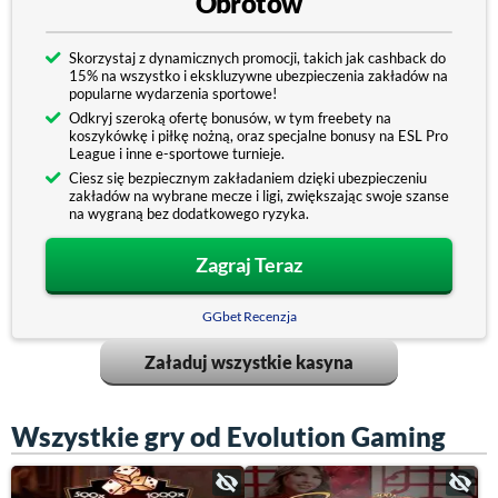
Obrotów
Skorzystaj z dynamicznych promocji, takich jak cashback do
15% na wszystko i ekskluzywne ubezpieczenia zakładów na
popularne wydarzenia sportowe!
Odkryj szeroką ofertę bonusów, w tym freebety na
koszykówkę i piłkę nożną, oraz specjalne bonusy na ESL Pro
League i inne e-sportowe turnieje.
Ciesz się bezpiecznym zakładaniem dzięki ubezpieczeniu
zakładów na wybrane mecze i ligi, zwiększając swoje szanse
na wygraną bez dodatkowego ryzyka.
Zagraj Teraz
GGbet Recenzja
Załaduj wszystkie kasyna
Wszystkie gry od Evolution Gaming