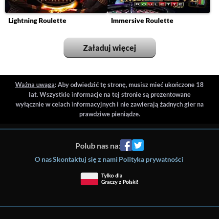
Lightning Roulette
Immersive Roulette
Załaduj więcej
Ważna uwaga
: Aby odwiedzić tę stronę, musisz mieć ukończone 18
lat. Wszystkie informacje na tej stronie są prezentowane
wyłącznie w celach informacyjnych i nie zawierają żadnych gier na
prawdziwe pieniądze.
Polub nas na:
O nas
Skontaktuj się z nami
Polityka prywatności