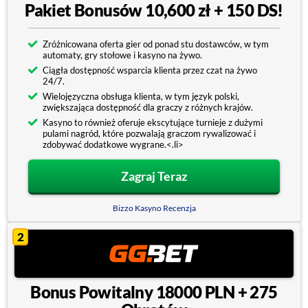
Pakiet Bonusów 10,600 zł + 150 DS!
Zróżnicowana oferta gier od ponad stu dostawców, w tym
automaty, gry stołowe i kasyno na żywo.
Ciągła dostępność wsparcia klienta przez czat na żywo
24/7.
Wielojęzyczna obsługa klienta, w tym język polski,
zwiększająca dostępność dla graczy z różnych krajów.
Kasyno to również oferuje ekscytujące turnieje z dużymi
pulami nagród, które pozwalają graczom rywalizować i
zdobywać dodatkowe wygrane.<.li>
Zagraj Teraz
Bizzo Kasyno Recenzja
2
Bonus Powitalny 18000 PLN + 275