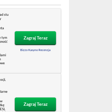
ad stu
y
nta
Zagraj Teraz
w tym
ępność
Bizzo Kasyno Recenzja
ulami
m
owe
cji,
larne
 w
Zagraj Teraz
łkę
 ESL