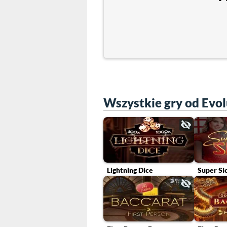
Wszystkie gry od Evo
Lightning Dice
Super Si