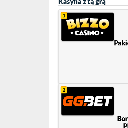
Kasyna z tą grą
1
Paki
2
Bon
P