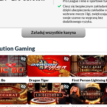
Pro League i inne e-sportowe tur
Ciesz się bezpiecznym zakładan
dzięki ubezpieczeniu zakładów n
wybrane mecze i ligi, zwiększają
swoje szanse na wygraną bez
dodatkowego ryzyka.
Załaduj wszystkie kasyna
lution Gaming
c Bo
Dragon Tiger