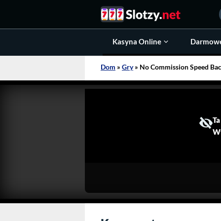
Przejdź
do
treści
Kasyna Online
Darmowe 
Dom
»
Gry
»
No Commission Speed Bac
Ta
Wy