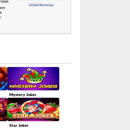
nieje.
GGbet Recenzja
iem
a
c
Mystery Joker
Star Joker