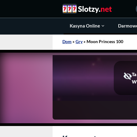
Przejdź
do
treści
Kasyna Online
Darmowe 
Dom
»
Gry
»
Moon Princess 100
Ta
Wy