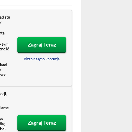
ad stu
y
nta
Zagraj Teraz
w tym
ępność
Bizzo Kasyno Recenzja
ulami
m
owe
cji,
larne
 w
Zagraj Teraz
łkę
 ESL