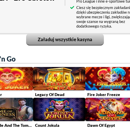
Pro League i inne e-sportowe tur
Ciesz się bezpiecznym zakładan
dzięki ubezpieczeniu zakładów n
wybrane mecze i ligi, zwiększają
swoje szanse na wygraną bez
dodatkowego ryzyka.
Załaduj wszystkie kasyna
'n Go
er
Legacy Of Dead
Fire Joker Freeze
Rich Wilde And The Tome Of Madness
Count Jokula
Dawn Of Egypt