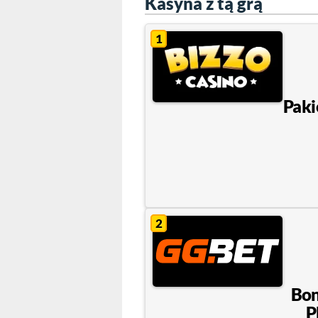
Kasyna z tą grą
1
Paki
2
Bon
P