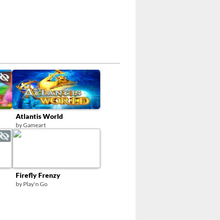
Atlantis World
by Gameart
Firefly Frenzy
by Play'n Go