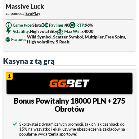
Massive Luck
za pomocą
EvoPlay
Slots
40
96%
Game type:
Paylines:
RTP:
High volatility
x4000
Volatility:
Max Win:
Wild Symbol, Scatter Symbol, Multiplier, Free Spins,
Features:
High volatility, 5 Reels
Kasyna z tą grą
1
Bonus Powitalny 18000 PLN + 275
Obrotów
Skorzystaj z dynamicznych promocji, takich jak cashback do
15% na wszystko i ekskluzywne ubezpieczenia zakładów na
popularne wydarzenia sportowe!