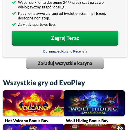
Wsparcie klienta dostępne 24/7 przez czat na żywo,
wielojęzyczny zespół obsługi.
Kasyno na żywo z grami od Evolution Gaming i Ezugi,
dostępne non-stop.
Zakłady sportowe live.
Zagraj Teraz
Burningbet Kasyno Recenzja
Załaduj wszystkie kasyna
Wszystkie gry od EvoPlay
Hot Volcano Bonus Buy
Wolf Hiding Bonus Buy