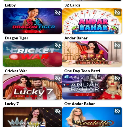
Lobby
32 Cards
Dragon Tiger
Andar Bahar
Cricket War
One Day Teen Patti
Lucky 7
Ott Andar Bahar