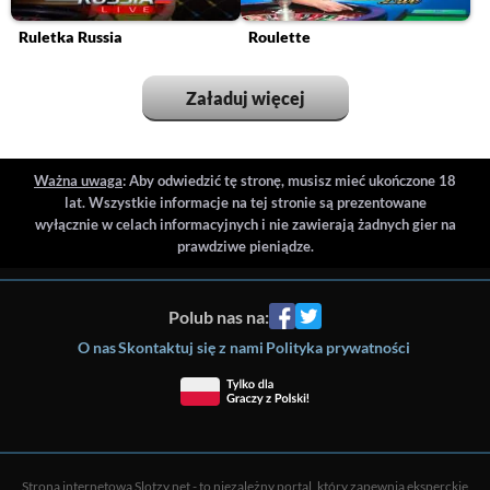
Ruletka Russia
Roulette
Załaduj więcej
Ważna uwaga
: Aby odwiedzić tę stronę, musisz mieć ukończone 18
lat. Wszystkie informacje na tej stronie są prezentowane
wyłącznie w celach informacyjnych i nie zawierają żadnych gier na
prawdziwe pieniądze.
Polub nas na:
O nas
Skontaktuj się z nami
Polityka prywatności
Strona internetowa Slotzy.net - to niezależny portal, który zapewnia eksperckie