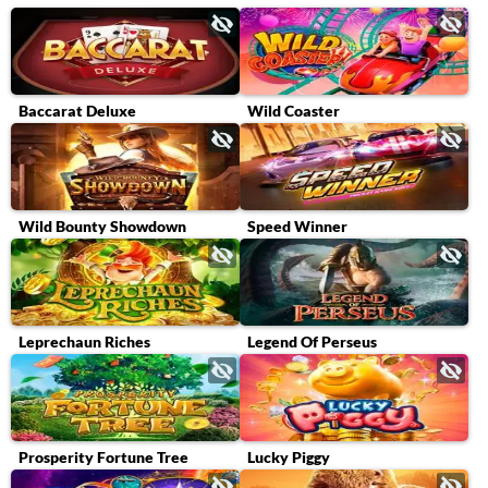
Baccarat Deluxe
Wild Coaster
Wild Bounty Showdown
Speed Winner
Leprechaun Riches
Legend Of Perseus
Prosperity Fortune Tree
Lucky Piggy