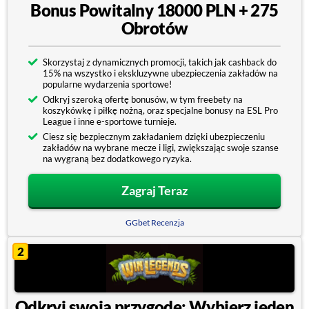
Bonus Powitalny 18000 PLN + 275
Obrotów
Skorzystaj z dynamicznych promocji, takich jak cashback do
15% na wszystko i ekskluzywne ubezpieczenia zakładów na
popularne wydarzenia sportowe!
Odkryj szeroką ofertę bonusów, w tym freebety na
koszykówkę i piłkę nożną, oraz specjalne bonusy na ESL Pro
League i inne e-sportowe turnieje.
Ciesz się bezpiecznym zakładaniem dzięki ubezpieczeniu
zakładów na wybrane mecze i ligi, zwiększając swoje szanse
na wygraną bez dodatkowego ryzyka.
Zagraj Teraz
GGbet Recenzja
2
Odkryj swoją przygodę: Wybierz jeden