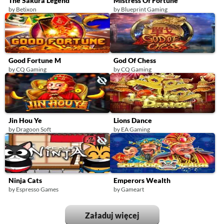
The Sakura Legend
Mistress Of Fortune
by Betixon
by Blueprint Gaming
Good Fortune M
God Of Chess
by CQ Gaming
by CQ Gaming
Jin Hou Ye
Lions Dance
by Dragoon Soft
by EA Gaming
Ninja Cats
Emperors Wealth
by Espresso Games
by Gameart
Załaduj więcej