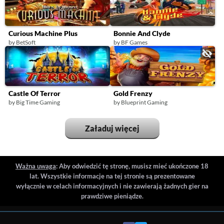
Curious Machine Plus
Bonnie And Clyde
by BetSoft
by BF Games
Castle Of Terror
Gold Frenzy
by Big Time Gaming
by Blueprint Gaming
Załaduj więcej
Ważna uwaga
: Aby odwiedzić tę stronę, musisz mieć ukończone 18
lat. Wszystkie informacje na tej stronie są prezentowane
wyłącznie w celach informacyjnych i nie zawierają żadnych gier na
prawdziwe pieniądze.