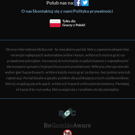
Polub nas na:
O nas
Skontaktuj się z nami
Polityka prywatności
Strona internetowa Slotzy.net - to niezależny portal, który zapewnia eksperckie
recenzje najlepszych automatów online i kasyn, w których można grać na
prawdziwe pieniądze. Na naszej stronie każdy znajdzie kasyno z największymi
darmowymi spinami i hojnymi bonusami powitalnymi. Witryna oferuje szeroki
wybór gier hazardowych, w które każdy może grać za darmo, bez pobierania lub
rejestracji. Portal działa w języku polskim dla polskojęzycznych użytkowników,
którzy znajdują się w krajach, w których hazard online jest dozwolony. Pamiętaj,
że hazard to rozrywka, która wiąże się z ryzykiem utraty pieniędzy.