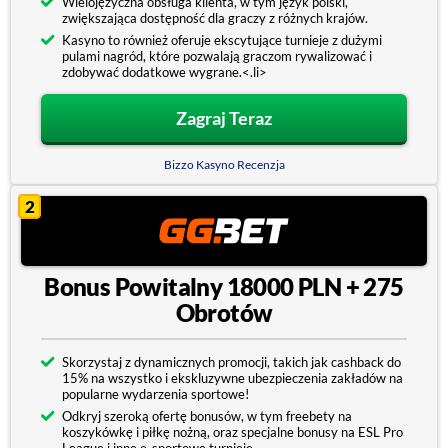
Wielojęzyczna obsługa klienta, w tym język polski,
zwiększająca dostępność dla graczy z różnych krajów.
Kasyno to również oferuje ekscytujące turnieje z dużymi
pulami nagród, które pozwalają graczom rywalizować i
zdobywać dodatkowe wygrane.<.li>
Zagraj Teraz
Bizzo Kasyno Recenzja
2
Bonus Powitalny 18000 PLN + 275
Obrotów
Skorzystaj z dynamicznych promocji, takich jak cashback do
15% na wszystko i ekskluzywne ubezpieczenia zakładów na
popularne wydarzenia sportowe!
Odkryj szeroką ofertę bonusów, w tym freebety na
koszykówkę i piłkę nożną, oraz specjalne bonusy na ESL Pro