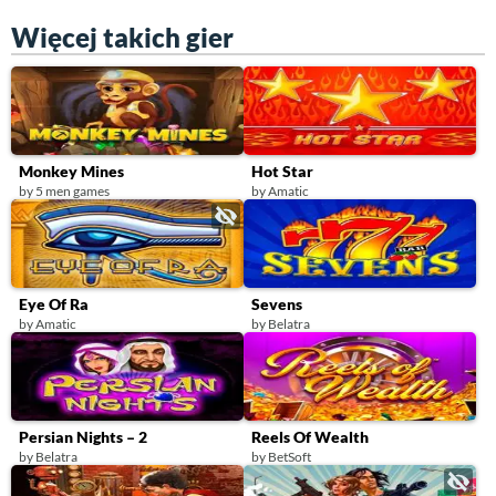
Więcej takich gier
Monkey Mines
Hot Star
by 5 men games
by Amatic
Eye Of Ra
Sevens
by Amatic
by Belatra
Persian Nights – 2
Reels Of Wealth
by Belatra
by BetSoft