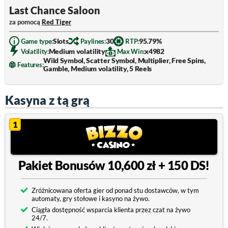
Last Chance Saloon
za pomocą
Red Tiger
Slots
30
95.79%
Game type:
Paylines:
RTP:
Medium volatility
x4982
Volatility:
Max Win:
Wild Symbol, Scatter Symbol, Multiplier, Free Spins,
Features:
Gamble, Medium volatility, 5 Reels
Kasyna z tą grą
1
Pakiet Bonusów 10,600 zł + 150 DS!
Zróżnicowana oferta gier od ponad stu dostawców, w tym
automaty, gry stołowe i kasyno na żywo.
Ciągła dostępność wsparcia klienta przez czat na żywo
24/7.