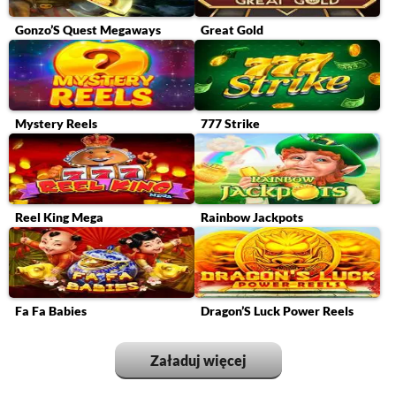
Gonzo’S Quest Megaways
Great Gold
Mystery Reels
777 Strike
Reel King Mega
Rainbow Jackpots
Fa Fa Babies
Dragon’S Luck Power Reels
Załaduj więcej