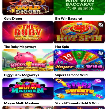
Gold Digger
Big Win Baccarat
The Ruby Megaways
Hot Spin
Piggy Bank Megaways
Super Diamond Wild
Mayan Multi Mayhem
Stars N’ Sweets Hold & Win