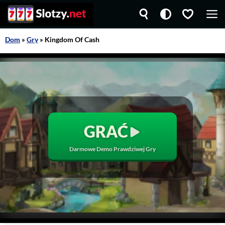
Przejdź
M
do
treści
Dom
»
Gry
»
Kingdom Of Cash
GRAĆ
Darmowe Demo Prawdziwej Gry