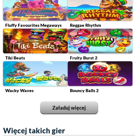
Fluffy Favourites Megaways
Reggae Rhythm
Tiki Beats
Fruity Burst 2
Wacky Waves
Bouncy Balls 2
Załaduj więcej
Więcej takich gier