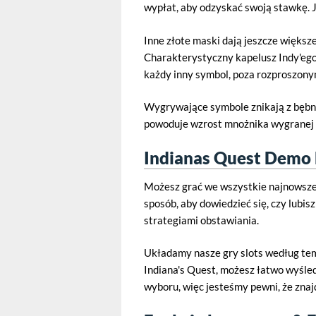
wypłat, aby odzyskać swoją stawkę. J
Inne złote maski dają jeszcze większe
Charakterystyczny kapelusz Indy'ego
każdy inny symbol, poza rozproszony
Wygrywające symbole znikają z bębn
powoduje wzrost mnożnika wygranej 
Indianas Quest Demo P
Możesz grać we wszystkie najnowsze s
sposób, aby dowiedzieć się, czy lubis
strategiami obstawiania.
Układamy nasze gry slots według tema
Indiana's Quest, możesz łatwo wyśle
wyboru, więc jesteśmy pewni, że znajd