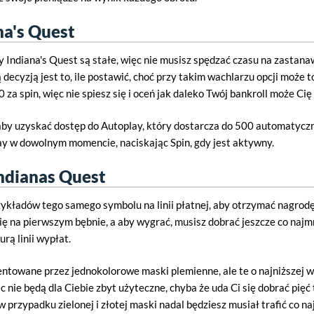
na's Quest
y Indiana's Quest są stałe, więc nie musisz spędzać czasu na zastanawi
decyzją jest to, ile postawić, choć przy takim wachlarzu opcji może 
a spin, więc nie spiesz się i oceń jak daleko Twój bankroll może Cię
n, aby uzyskać dostęp do Autoplay, który dostarcza do 500 automaty
y w dowolnym momencie, naciskając Spin, gdy jest aktywny.
Indianas Quest
zykładów tego samego symbolu na linii płatnej, aby otrzymać nagrod
ię na pierwszym bębnie, a aby wygrać, musisz dobrać jeszcze co naj
rą linii wypłat.
entowane przez jednokolorowe maski plemienne, ale te o najniższej w
 nie będą dla Ciebie zbyt użyteczne, chyba że uda Ci się dobrać pięć t
 przypadku zielonej i złotej maski nadal będziesz musiał trafić co naj