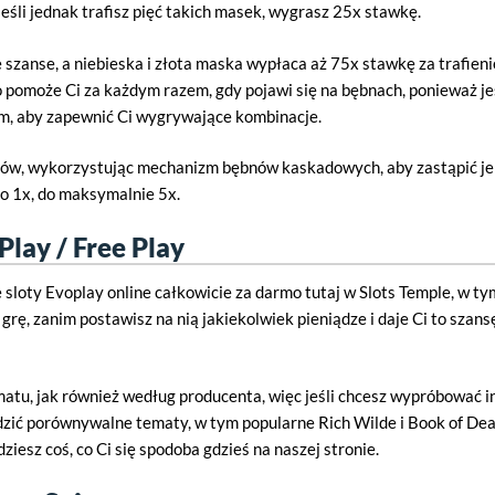
eśli jednak trafisz pięć takich masek, wygrasz 25x stawkę.
 szanse, a niebieska i złota maska wypłaca aż 75x stawkę za trafienie
 pomoże Ci za każdym razem, gdy pojawi się na bębnach, ponieważ jes
m, aby zapewnić Ci wygrywające kombinacje.
ów, wykorzystując mechanizm bębnów kaskadowych, aby zastąpić je 
o 1x, do maksymalnie 5x.
lay / Free Play
loty Evoplay online całkowicie za darmo tutaj w Slots Temple, w tym
z grę, zanim postawisz na nią jakiekolwiek pieniądze i daje Ci to sz
tu, jak również według producenta, więc jeśli chcesz wypróbować in
dzić porównywalne tematy, w tym popularne Rich Wilde i Book of Dea
ziesz coś, co Ci się spodoba gdzieś na naszej stronie.