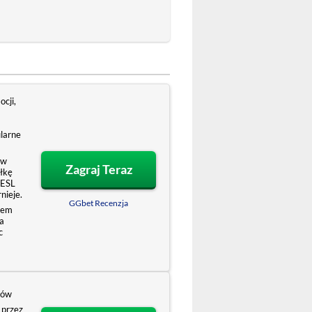
cji,
larne
 w
Zagraj Teraz
łkę
 ESL
nieje.
GGbet Recenzja
iem
a
c
tów
 przez