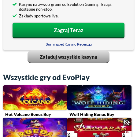
Kasyno na żywo z grami od Evolution Gaming i Ezugi,
dostępne non-stop.
Zakłady sportowe live.
Zagraj Teraz
Burningbet Kasyno Recenzja
Załaduj wszystkie kasyna
Wszystkie gry od EvoPlay
Hot Volcano Bonus Buy
Wolf Hiding Bonus Buy