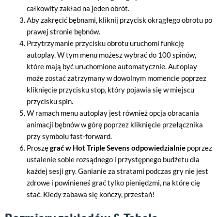
całkowity zakład na jeden obrót.
Aby zakręcić bębnami, kliknij przycisk okrągłego obrotu po
prawej stronie bębnów.
Przytrzymanie przycisku obrotu uruchomi funkcję
autoplay. W tym menu możesz wybrać do 100 spinów,
które mają być uruchomione automatycznie. Autoplay
może zostać zatrzymany w dowolnym momencie poprzez
kliknięcie przycisku stop, który pojawia się w miejscu
przycisku spin.
W ramach menu autoplay jest również opcja obracania
animacji bębnów w górę poprzez kliknięcie przełącznika
przy symbolu fast-forward.
Proszę
grać w Hot Triple Sevens odpowiedzialnie
poprzez
ustalenie sobie rozsądnego i przystępnego budżetu dla
każdej sesji gry. Ganianie za stratami podczas gry nie jest
zdrowe i powinieneś grać tylko pieniędzmi, na które cię
stać. Kiedy zabawa się kończy, przestań!