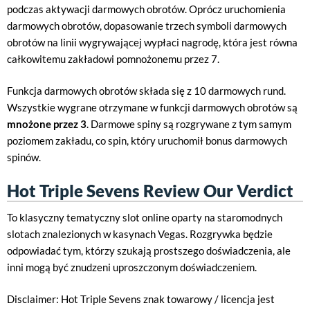
podczas aktywacji darmowych obrotów. Oprócz uruchomienia
darmowych obrotów, dopasowanie trzech symboli darmowych
obrotów na linii wygrywającej wypłaci nagrodę, która jest równa
całkowitemu zakładowi pomnożonemu przez 7.
Funkcja darmowych obrotów składa się z 10 darmowych rund.
Wszystkie wygrane otrzymane w funkcji darmowych obrotów są
mnożone przez 3
. Darmowe spiny są rozgrywane z tym samym
poziomem zakładu, co spin, który uruchomił bonus darmowych
spinów.
Hot Triple Sevens Review Our Verdict
To klasyczny tematyczny slot online oparty na staromodnych
slotach znalezionych w kasynach Vegas. Rozgrywka będzie
odpowiadać tym, którzy szukają prostszego doświadczenia, ale
inni mogą być znudzeni uproszczonym doświadczeniem.
Disclaimer: Hot Triple Sevens znak towarowy / licencja jest