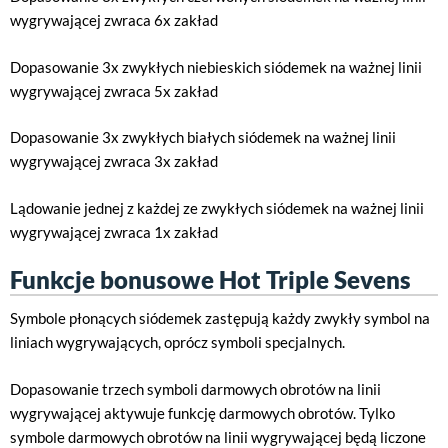
wygrywającej zwraca 6x zakład
Dopasowanie 3x zwykłych niebieskich siódemek na ważnej linii
wygrywającej zwraca 5x zakład
Dopasowanie 3x zwykłych białych siódemek na ważnej linii
wygrywającej zwraca 3x zakład
Lądowanie jednej z każdej ze zwykłych siódemek na ważnej linii
wygrywającej zwraca 1x zakład
Funkcje bonusowe Hot Triple Sevens
Symbole płonących siódemek zastępują każdy zwykły symbol na
liniach wygrywających, oprócz symboli specjalnych.
Dopasowanie trzech symboli darmowych obrotów na linii
wygrywającej aktywuje funkcję darmowych obrotów. Tylko
symbole darmowych obrotów na linii wygrywającej będą liczone