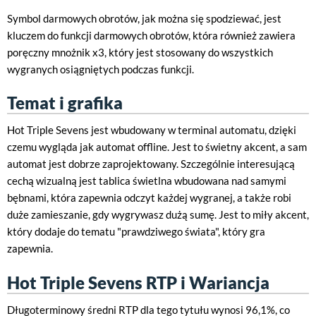
Symbol darmowych obrotów, jak można się spodziewać, jest
kluczem do funkcji darmowych obrotów, która również zawiera
poręczny mnożnik x3, który jest stosowany do wszystkich
wygranych osiągniętych podczas funkcji.
Temat i grafika
Hot Triple Sevens jest wbudowany w terminal automatu, dzięki
czemu wygląda jak automat offline. Jest to świetny akcent, a sam
automat jest dobrze zaprojektowany. Szczególnie interesującą
cechą wizualną jest tablica świetlna wbudowana nad samymi
bębnami, która zapewnia odczyt każdej wygranej, a także robi
duże zamieszanie, gdy wygrywasz dużą sumę. Jest to miły akcent,
który dodaje do tematu "prawdziwego świata", który gra
zapewnia.
Hot Triple Sevens RTP i Wariancja
Długoterminowy średni RTP dla tego tytułu wynosi 96,1%, co