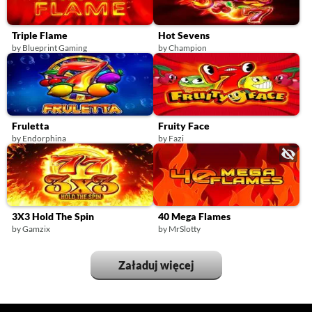
Triple Flame
Hot Sevens
by Blueprint Gaming
by Champion
Fruletta
Fruity Face
by Endorphina
by Fazi
3X3 Hold The Spin
40 Mega Flames
by Gamzix
by MrSlotty
Załaduj więcej