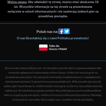
Ważna uwaga
: Aby odwiedzić tę stronę, musisz mieć ukończone 18
lat. Wszystkie informacje na tej stronie są prezentowane
wyłącznie w celach informacyjnych i nie zawierają żadnych gier na
prawdziwe pieniądze.
Polub nas na:
O nas
Skontaktuj się z nami
Polityka prywatności
Strona internetowa Slotzy.net - to niezależny portal, który zapewnia eksperckie
recenzje najlepszych automatów online i kasyn, w których można grać na
prawdziwe pieniądze. Na naszej stronie każdy znajdzie kasyno z największymi
darmowymi spinami i hojnymi bonusami powitalnymi. Witryna oferuje szeroki
wybór gier hazardowych, w które każdy może grać za darmo, bez pobierania lub
rejestracji. Portal działa w języku polskim dla polskojęzycznych użytkowników,
którzy znajdują się w krajach, w których hazard online jest dozwolony. Pamiętaj,
że hazard to rozrywka, która wiąże się z ryzykiem utraty pieniędzy.