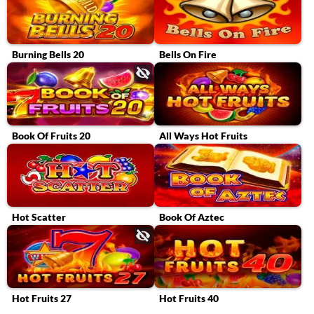
Burning Bells 20
Bells On Fire
Book Of Fruits 20
All Ways Hot Fruits
Hot Scatter
Book Of Aztec
Hot Fruits 27
Hot Fruits 40