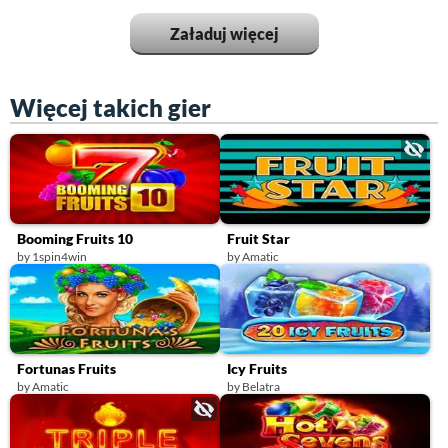
Załaduj więcej
Więcej takich gier
Booming Fruits 10
Fruit Star
by 1spin4win
by Amatic
Fortunas Fruits
Icy Fruits
by Amatic
by Belatra