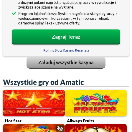
z dużymi pulami nagród, angażujące graczy w rywalizację i
zwiększające szanse na wygrane.
Program lojalnościowy: System nagród dla stałych graczy z
wielopoziomowymi korzyściami, w tym bonusy reload,
darmowe spiny i ekskluzywne oferty.
Zagraj Teraz
Rolling Slots Kasyno Recenzja
Załaduj wszystkie kasyna
Wszystkie gry od Amatic
Hot Star
Allways Fruits