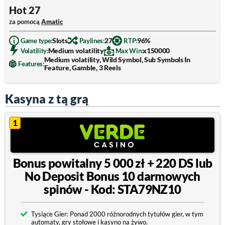
Hot 27
za pomocą
Amatic
Slots
27
96%
Game type:
Paylines:
RTP:
Medium volatility
x150000
Volatility:
Max Win:
Medium volatility, Wild Symbol, Sub Symbols In
Features:
Feature, Gamble, 3 Reels
Kasyna z tą grą
1
Bonus powitalny 5 000 zł + 220 DS lub
No Deposit Bonus 10 darmowych
spinów - Kod: STA79NZ10
Tysiące Gier: Ponad 2000 różnorodnych tytułów gier, w tym
automaty, gry stołowe i kasyno na żywo.