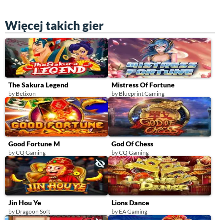
Więcej takich gier
The Sakura Legend
Mistress Of Fortune
by Betixon
by Blueprint Gaming
Good Fortune M
God Of Chess
by CQ Gaming
by CQ Gaming
Jin Hou Ye
Lions Dance
by Dragoon Soft
by EA Gaming