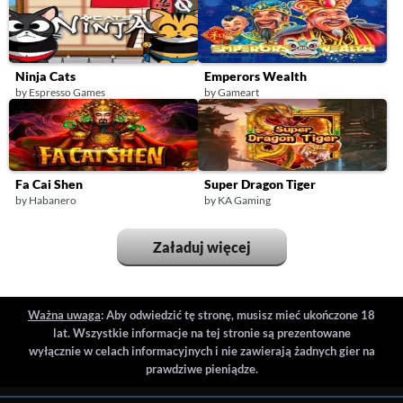
Ninja Cats
Emperors Wealth
by Espresso Games
by Gameart
Fa Cai Shen
Super Dragon Tiger
by Habanero
by KA Gaming
Załaduj więcej
Ważna uwaga
: Aby odwiedzić tę stronę, musisz mieć ukończone 18
lat. Wszystkie informacje na tej stronie są prezentowane
wyłącznie w celach informacyjnych i nie zawierają żadnych gier na
prawdziwe pieniądze.