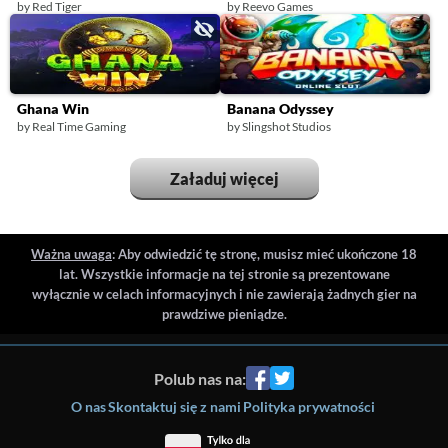
by Red Tiger
by Reevo Games
Ghana Win
Banana Odyssey
by Real Time Gaming
by Slingshot Studios
Załaduj więcej
Ważna uwaga
: Aby odwiedzić tę stronę, musisz mieć ukończone 18
lat. Wszystkie informacje na tej stronie są prezentowane
wyłącznie w celach informacyjnych i nie zawierają żadnych gier na
prawdziwe pieniądze.
Polub nas na:
O nas
Skontaktuj się z nami
Polityka prywatności