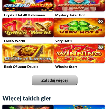
Crystal Hot 40 Halloween
Mystery Joker Hot
Lolla’S World
Very Hot 5
Book Of Luxor Double
Winning Stars
Załaduj więcej
Więcej takich gier