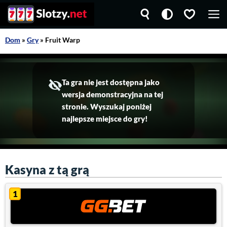
Przejdź
M
do
treści
Dom
»
Gry
»
Fruit Warp
Ta gra nie jest dostępna jako
wersja demonstracyjna na tej
stronie. Wyszukaj poniżej
najlepsze miejsce do gry!
Kasyna z tą grą
1