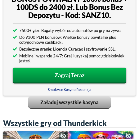
100DS do 2400 zł. Lub Bonus Bez
Depozytu - Kod: SANZ10.
7500+ gier: Bogaty wybór od automatów po gry na żywo.
Do 9300 PLN bonusów: Wielkie bonusy powitalne plus
cotygodniowe cashbacki.
Bezpieczne granie: Licencja Curacao i szyfrowanie SSL.
Mobilne i wsparcie 24/7: Graj i uzyskaj pomoc gdziekolwiek
jesteś.
Zagraj Teraz
SmokAce Kasyno Recenzja
Załaduj wszystkie kasyna
Wszystkie gry od Thunderkick